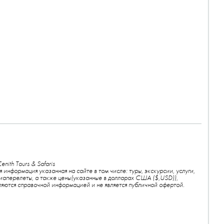
enith Tours & Safaris
я информация указанная на сайте в том числе: туры, экскурсии, услуги,
иаперелеты, а также цены(указанные в долларах США ($,USD)),
ляются справочной информацией и не является публичной офертой.