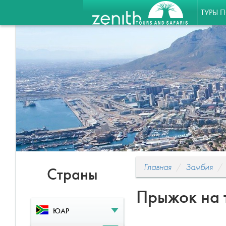
ТУРЫ 
Главная
Замбия
Страны
Прыжок на 
ЮАР