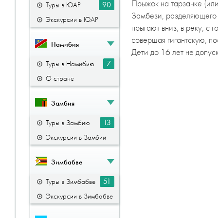
Прыжок на тарзанке (или
90
Туры в ЮАР
Замбези, разделяющего 
Экскурсии в ЮАР
прыгают вниз, в реку, с
совершая гигантскую, п
Намибия
Дети до 16 лет не допус
7
Туры в Намибию
О стране
Замбия
13
Туры в Замбию
Экскурсии в Замбии
Зимбабве
51
Туры в Зимбабве
Экскурсии в Зимбабве