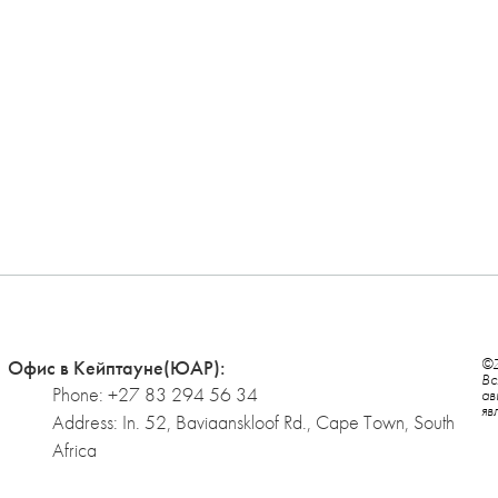
©Z
Офис в Кейптауне(ЮАР):
Вс
Phone: +27 83 294 56 34
ав
яв
Address: In. 52, Baviaanskloof Rd., Cape Town, South
Africa