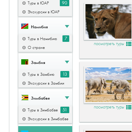
90
Туры в ЮАР
Экскурсии в ЮАР
Намибия
7
Туры в Намибию
посмотреть туры
О стране
Замбия
13
Туры в Замбию
Экскурсии в Замбии
Зимбабве
посмотреть туры
51
Туры в Зимбабве
Экскурсии в Зимбабве