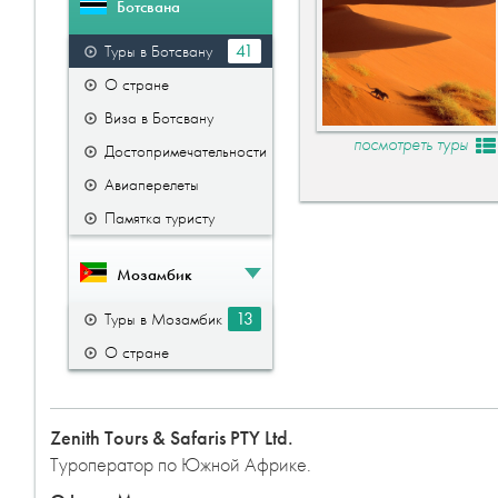
Ботсвана
41
Туры в Ботсвану
О стране
Виза в Ботсвану
посмотреть туры
Достопримечательности
Авиаперелеты
Памятка туристу
Мозамбик
13
Туры в Мозамбик
О стране
Zenith Tours & Safaris PTY Ltd.
Туроператор по Южной Африке.