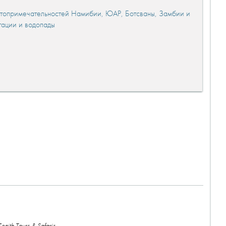
стопримечательностей Намибии, ЮАР, Ботсваны, Замбии и
тации и водопады
enith Tours & Safaris