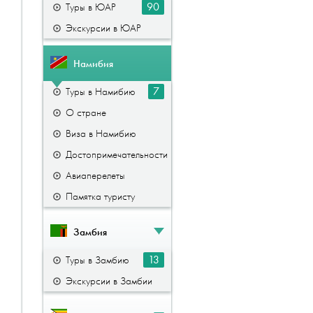
90
Туры в ЮАР
Экскурсии в ЮАР
Намибия
7
Туры в Намибию
О стране
Виза в Намибию
Достопримечательности
Авиаперелеты
Памятка туристу
Замбия
13
Туры в Замбию
Экскурсии в Замбии