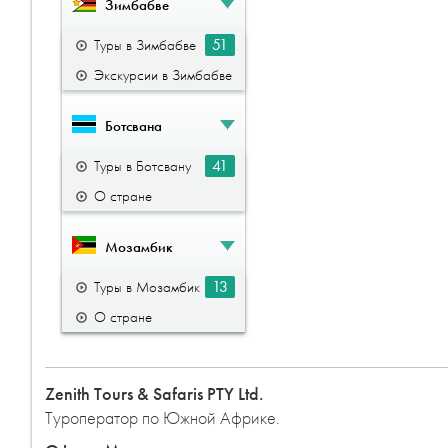
Зимбабве
51
Туры в Зимбабве
Экскурсии в Зимбабве
Ботсвана
41
Туры в Ботсвану
О стране
Мозамбик
13
Туры в Мозамбик
О стране
Zenith Tours & Safaris PTY Ltd.
Туроператор по Южной Африке.