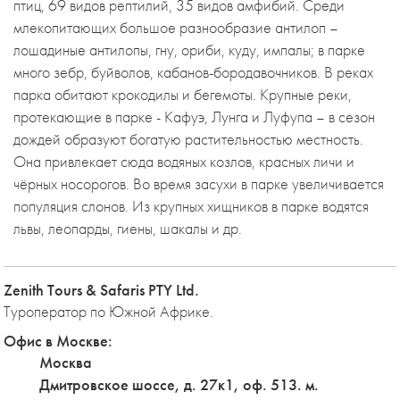
птиц, 69 видов рептилий, 35 видов амфибий. Среди
млекопитающих большое разнообразие антилоп –
лошадиные антилопы, гну, ориби, куду, импалы; в парке
много зебр, буйволов, кабанов-бородавочников. В реках
парка обитают крокодилы и бегемоты. Крупные реки,
протекающие в парке - Кафуэ, Лунга и Луфупа – в сезон
дождей образуют богатую растительностью местность.
Она привлекает сюда водяных козлов, красных личи и
чёрных носорогов. Во время засухи в парке увеличивается
популяция слонов. Из крупных хищников в парке водятся
львы, леопарды, гиены, шакалы и др.
Zenith Tours & Safaris PTY Ltd.
Туроператор по Южной Африке.
Офис в Москве:
Москва
Дмитровское шоссе, д. 27к1, оф. 513. м.