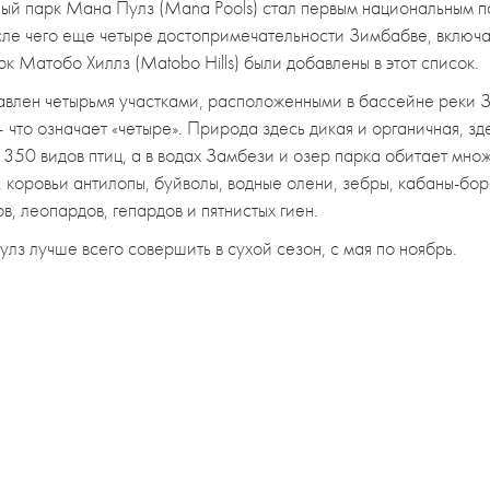
ый парк Мана Пулз (Mana Pools) стал первым национальным 
 чего еще четыре достопримечательности Зимбабве, включая
к Матобо Хиллз (Matobo Hills) были добавлены в этот список.
влен четырьмя участками, расположенными в бассейне реки З
 что означает «четыре». Природа здесь дикая и органичная, з
 350 видов птиц, а в водах Замбези и озер парка обитает мн
, коровьи антилопы, буйволы, водные олени, зебры, кабаны-б
в, леопардов, гепардов и пятнистых гиен.
з лучше всего совершить в сухой сезон, с мая по ноябрь.