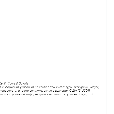
enith Tours & Safaris
я информация указанная на сайте в том числе: туры, экскурсии, услуги,
иаперелеты, а также цены(указанные в долларах США ($,USD)),
ляются справочной информацией и не является публичной офертой.