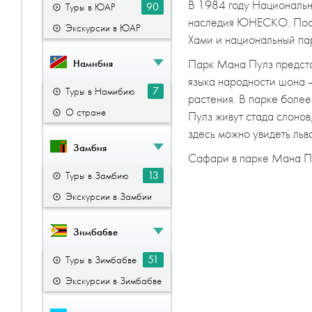
В 1984 году Национальн
90
Туры в ЮАР
наследия ЮНЕСКО. После
Экскурсии в ЮАР
Хами и национальный пар
Парк Мана Пулз предста
Намибия
языка народности шона –
7
Туры в Намибию
растения. В парке более
О стране
Пулз живут стада слонов
здесь можно увидеть льво
Замбия
Сафари в парке Мана Пул
13
Туры в Замбию
Экскурсии в Замбии
Зимбабве
51
Туры в Зимбабве
Экскурсии в Зимбабве