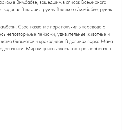
парком в Зимбабве, вошедшим в список Всемирного
 водопад Виктория, руины Великого Зимбабве, руины
амбези. Свое название парк получил в переводе с
десь неповторимые пейзажи, удивительные животные и
ожество бегемотов и крокодилов. В долинах парка Мана
ородавочники. Мир хищников здесь тоже разнообразен –