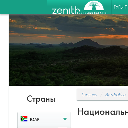
ТУРЫ 
Главная
Зимбабве
Страны
Национальн
ЮАР