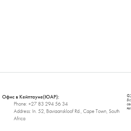
©Z
Офис в Кейптауне(ЮАР):
Вс
Phone: +27 83 294 56 34
ав
яв
Address: In. 52, Baviaanskloof Rd., Cape Town, South
Africa