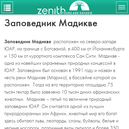
Tog
nav
Заповедник Мадикве
Заповедник Мадикве
расположен на северо-западе
ЮАР, на границе с Ботсваной, в 400 км от Йоханнесбурга
и 150 км от курортного комплекса Сан Сити. Мадикве -
одна из новейших охраняемых природных концессий в
ЮАР. Заповедник был основан в 1991 году и назван в
честь реки Мадикве (Марико), в бассейне которой он
расположен. Тогда на его территорию площадью 75
тысяч гектар было завезено 10 тысяч диких африканских
животных. Мадикве – пятый по величине природный
заповедник ЮАР. Он считается одной из лучших
природоохранных зон Африки, животный мир его богат:
здесь обитают львы, леопарды, слоны, буйволы, белые и
черные носороги, различные виды антилоп и более 350